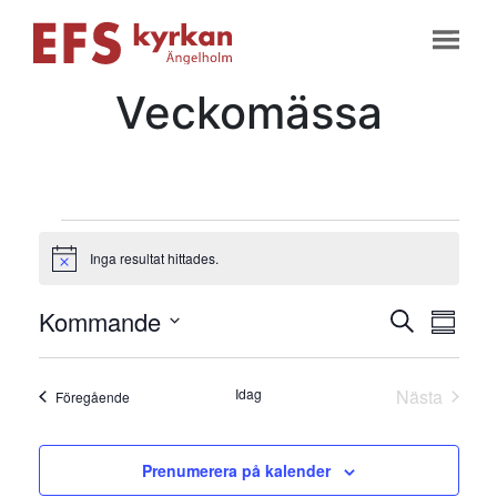
Veckomässa
Evenemang
Inga resultat hittades.
Notis
Evene
Ev
Kommande
Sök
Samman
vyn
Välj
Searc
datum
Idag
Nästa
Evenemang
Föregående
and
Evenema
Views
Prenumerera på kalender
Naviga