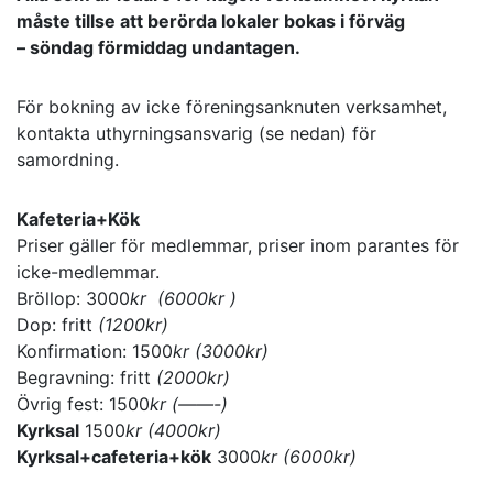
måste tillse att berörda lokaler bokas i förväg
– söndag förmiddag undantagen.
För bokning av icke föreningsanknuten verksamhet,
kontakta uthyrningsansvarig (se nedan) för
samordning.
Kafeteria+Kök
Priser gäller för medlemmar, priser inom parantes för
icke-medlemmar.
Bröllop: 3000
kr (6000kr )
Dop: fritt
(1200kr)
Konfirmation: 1500
kr (3000kr)
Begravning: fritt
(2000kr)
Övrig fest: 1500
kr (——-)
Kyrksal
1500
kr (4000kr)
Kyrksal+cafeteria+kök
3000
kr (6000kr)