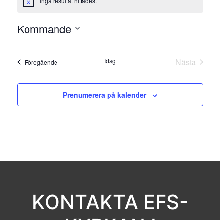
Inga resultat hittades.
Notis
Kommande
Välj
datum.
Idag
Nästa
Evenemang
Föregående
Evenema
Prenumerera på kalender
KONTAKTA EFS-