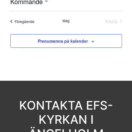
Kommande
Välj
datum.
Idag
Nästa
Evenemang
Föregående
Evenema
Prenumerera på kalender
KONTAKTA EFS-
KYRKAN I