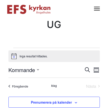
UG
Evenemang
Inga resultat hittades.
Notis
Evene
Ev
Kommande
Sök
Samman
vyn
Välj
Searc
datum
Idag
Nästa
Evenemang
Föregående
and
Evenema
Views
Prenumerera på kalender
Naviga