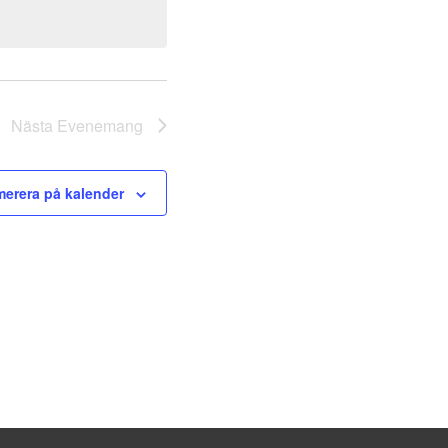
Nästa
Evenemang
erera på kalender