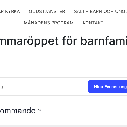
ÅR KYRKA
GUDSTJÄNSTER
SALT – BARN OCH UN
MÅNADENS PROGRAM
KONTAKT
maröppet för barnfami
ang
g
Hitta Evenemang
ommande
lj
atum