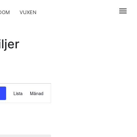
GDOM
VUXEN
ljer
Evenemang
Lista
Månad
vynavigering