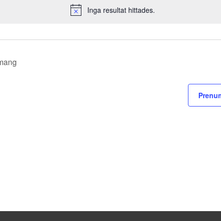
Inga resultat hittades.
Notis
mang
Prenum