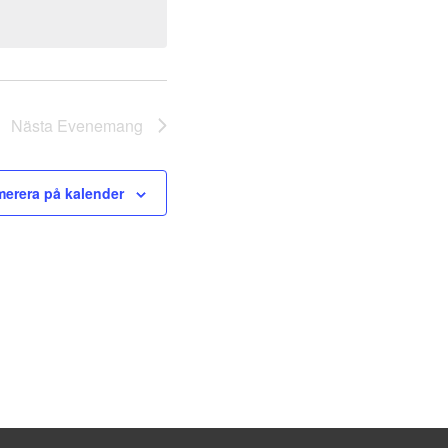
Nästa
Evenemang
erera på kalender