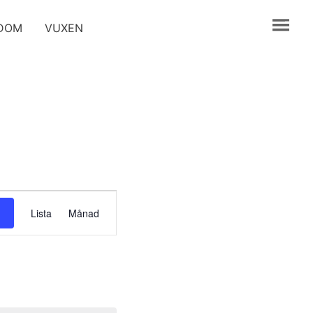
GDOM
VUXEN
Evenemang
Lista
Månad
vynavigering