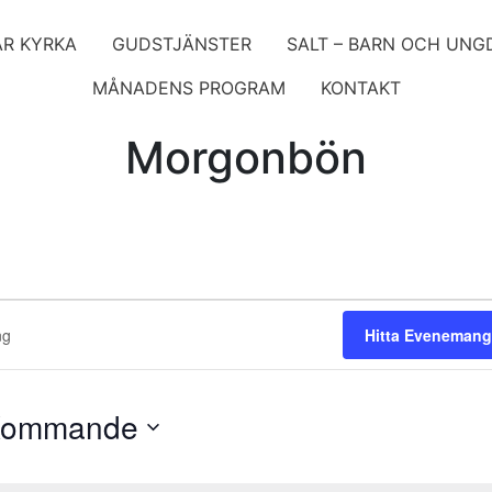
ÅR KYRKA
GUDSTJÄNSTER
SALT – BARN OCH UN
MÅNADENS PROGRAM
KONTAKT
Morgonbön
ang
g
Hitta Evenemang
ommande
lj
atum