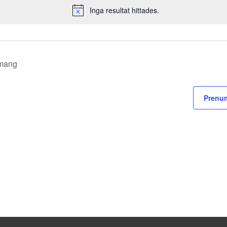
Inga resultat hittades.
Notis
mang
Prenum