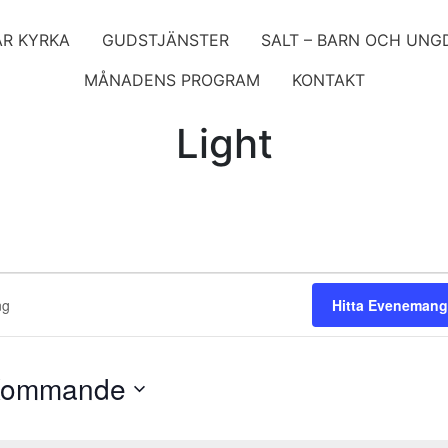
ÅR KYRKA
GUDSTJÄNSTER
SALT – BARN OCH UN
MÅNADENS PROGRAM
KONTAKT
Light
ang
g
Hitta Evenemang
ommande
lj
atum