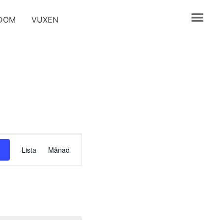
GDOM
VUXEN
Evenemang
Lista
Månad
vynavigering