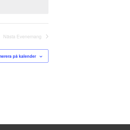
Nästa
Evenemang
erera på kalender