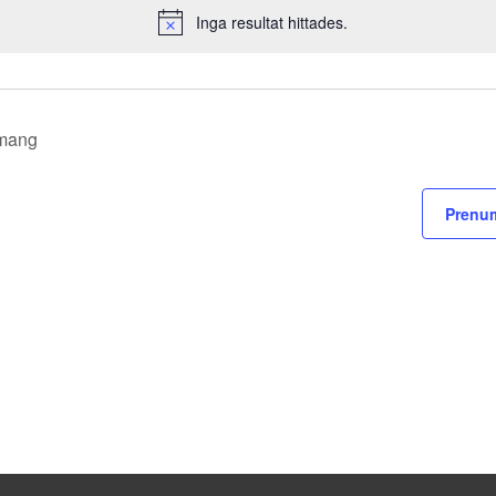
Inga resultat hittades.
Notis
mang
Prenum