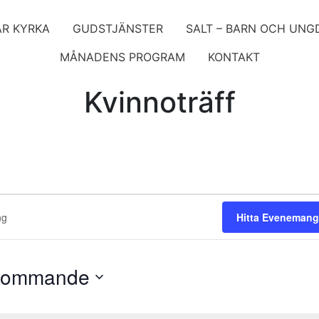
ÅR KYRKA
GUDSTJÄNSTER
SALT – BARN OCH UN
MÅNADENS PROGRAM
KONTAKT
Kvinnoträff
ang
g
Hitta Evenemang
ommande
lj
atum