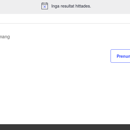
Inga resultat hittades.
Notis
mang
Prenum