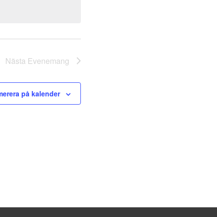
Nästa
Evenemang
erera på kalender