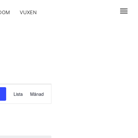
GDOM
VUXEN
Evenemang
Lista
Månad
vynavigering