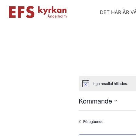
DET HÄR ÄR V
Evenema
Inga resultat hittades.
Notis
Kommande
Välj
datum
Evenemang
Föregående