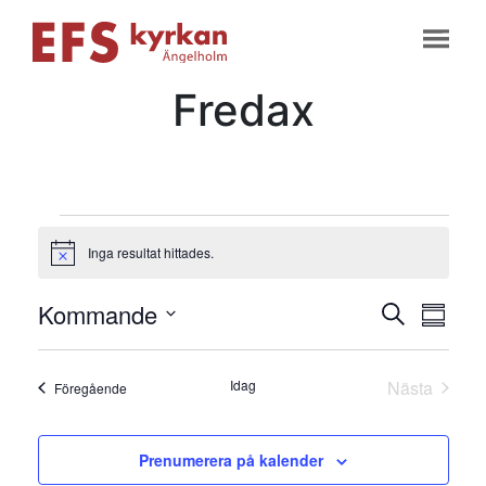
Fredax
Evenemang
Inga resultat hittades.
Notis
Evene
Ev
Kommande
Sök
Samman
vyn
Välj
Searc
datum
Idag
Nästa
Evenemang
Föregående
and
Evenema
Views
Prenumerera på kalender
Naviga