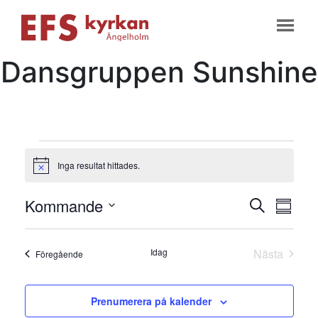
Dansgruppen Sunshine
Evenemang
Inga resultat hittades.
Notis
Evene
Ev
Kommande
Sök
Samman
vyn
Välj
Searc
datum
Idag
Nästa
Evenemang
Föregående
and
Evenema
Views
Prenumerera på kalender
Naviga