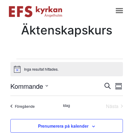
Äktenskapskurs
Evenemang
Inga resultat hittades.
Notis
Evene
Ev
Kommande
Sök
Samman
vyn
Välj
Searc
datum
Idag
Nästa
Evenemang
Föregående
and
Evenema
Views
Prenumerera på kalender
Naviga