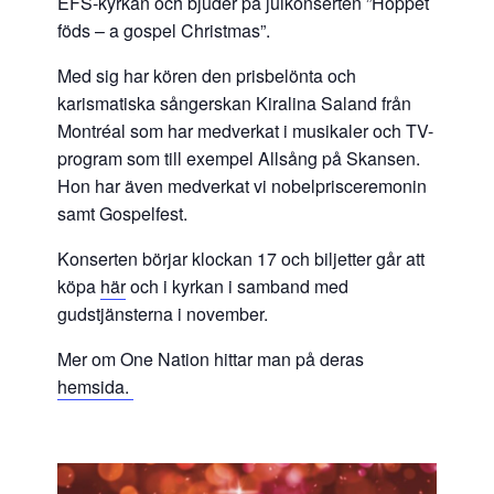
EFS-kyrkan och bjuder på julkonserten ”Hoppet
föds – a gospel Christmas”.
Med sig har kören den prisbelönta och
karismatiska sångerskan Kiralina Saland från
Montréal som har medverkat i musikaler och TV-
program som till exempel Allsång på Skansen.
Hon har även medverkat vi nobelprisceremonin
samt Gospelfest.
Konserten börjar klockan 17 och biljetter går att
köpa
här
och i kyrkan i samband med
gudstjänsterna i november.
Mer om One Nation hittar man på deras
hemsida.