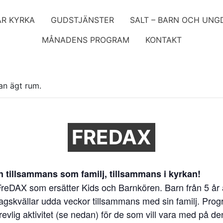
ÅR KYRKA
GUDSTJÄNSTER
SALT – BARN OCH UN
MÅNADENS PROGRAM
KONTAKT
an ägt rum.
FREDAX
n tillsammans som familj, tillsammans i kyrkan!
FreDAX som ersätter Kids och Barnkören. Barn från 5 år 
dagskvällar udda veckor tillsammans med sin familj. Pr
revlig aktivitet (se nedan) för de som vill vara med på d