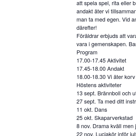
att spela spel, rita elle
andakt äter vi tillsamma
man ta med egen. Vid ank
därefter!
Föräldrar erbjuds att va
vara i gemenskapen. Bar
Program
17.00-17.45 Aktivitet
17.45-18.00 Andakt
18.00-18.30 Vi äter kor
Höstens aktiviteter
13 sept. Brännboll och u
27 sept. Ta med ditt inst
11 okt. Dans
25 okt. Skaparverkstad
8 nov. Drama kväll men 
22 nov. Luciakör inför jul