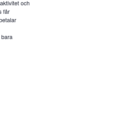
aktivitet och
 får
betalar
r bara