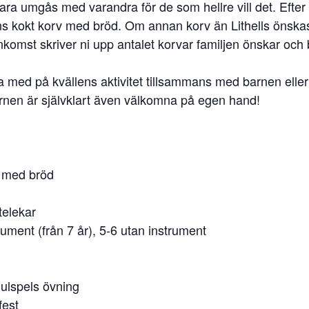
r bara umgås med varandra för de som hellre vill det. Efter 
ns kokt korv med bröd. Om annan korv än Lithells önskas
omst skriver ni upp antalet korvar familjen önskar och 
ra med på kvällens aktivitet tillsammans med barnen elle
nen är självklart även välkomna på egen hand!
v med bröd
telekar
rument (från 7 år), 5-6 utan instrument
julspels övning
fest