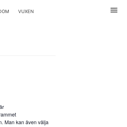
GDOM
VUXEN
är
ogrammet
en. Man kan även välja