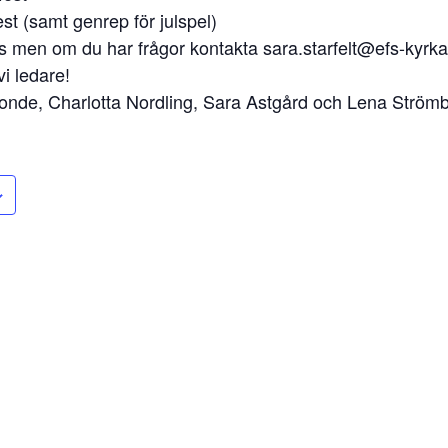
est (samt genrep för julspel)
 men om du har frågor kontakta sara.starfelt@efs-kyrkan
i ledare!
Bonde, Charlotta Nordling, Sara Astgård och Lena Strömb