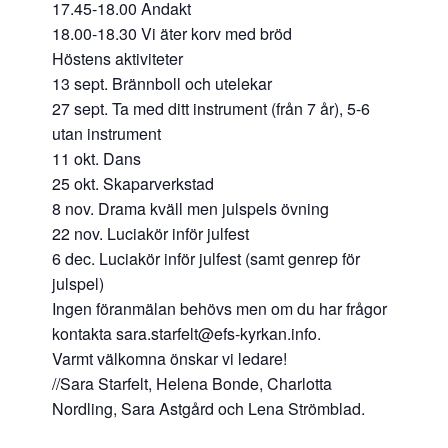
17.45-18.00 Andakt
18.00-18.30 Vi äter korv med bröd
Höstens aktiviteter
13 sept. Brännboll och utelekar
27 sept. Ta med ditt instrument (från 7 år), 5-6
utan instrument
11 okt. Dans
25 okt. Skaparverkstad
8 nov. Drama kväll men julspels övning
22 nov. Luciakör inför julfest
6 dec. Luciakör inför julfest (samt genrep för
julspel)
Ingen föranmälan behövs men om du har frågor
kontakta sara.starfelt@efs-kyrkan.info.
Varmt välkomna önskar vi ledare!
//Sara Starfelt, Helena Bonde, Charlotta
Nordling, Sara Astgård och Lena Strömblad.