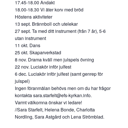
17.45-18.00 Andakt
18.00-18.30 Vi äter korv med bröd
Höstens aktiviteter
13 sept. Brännboll och utelekar
27 sept. Ta med ditt instrument (från 7 år), 5-6
utan instrument
11 okt. Dans
25 okt. Skaparverkstad
8 nov. Drama kväll men julspels övning
22 nov. Luciakör inför julfest
6 dec. Luciakör inför julfest (samt genrep för
julspel)
Ingen föranmälan behövs men om du har frågor
kontakta sara.starfelt@efs-kyrkan.info.
Varmt välkomna önskar vi ledare!
//Sara Starfelt, Helena Bonde, Charlotta
Nordling, Sara Astgård och Lena Strömblad.