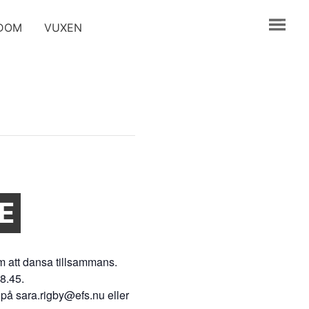
GDOM
VUXEN
E
m att dansa tillsammans.
8.45.
på sara.rigby@efs.nu eller