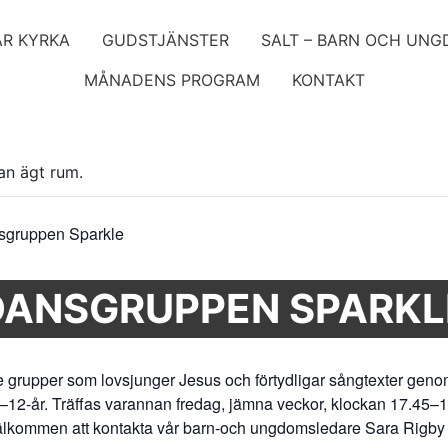
ÅR KYRKA
GUDSTJÄNSTER
SALT – BARN OCH UN
MÅNADENS PROGRAM
KONTAKT
an ägt rum.
sgruppen Sparkle
DANSGRUPPEN SPARKL
re grupper som lovsjunger Jesus och förtydligar sångtexter geno
0–12-år. Träffas varannan fredag, jämna veckor, klockan 17.45–1
välkommen att kontakta vår barn-och ungdomsledare Sara Rigby 