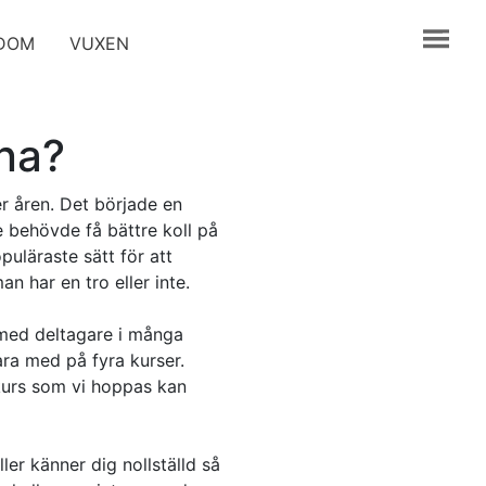
GDOM
VUXEN
rna?
r åren. Det började en
behövde få bättre koll på
uläraste sätt för att
n har en tro eller inte.
 med deltagare i många
ara med på fyra kurser.
 kurs som vi hoppas kan
ller känner dig nollställd så