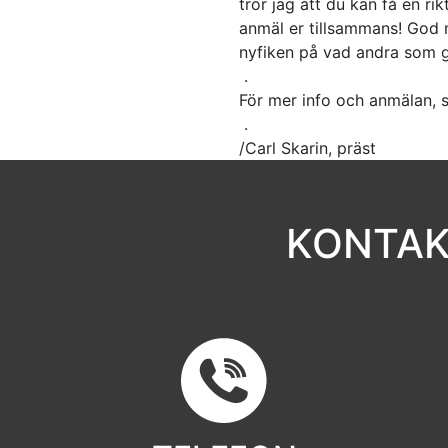
tror jag att du kan få en r
anmäl er tillsammans! God m
nyfiken på vad andra som g
.
För mer info och anmälan, 
.
/Carl Skarin, präst
KONTAK