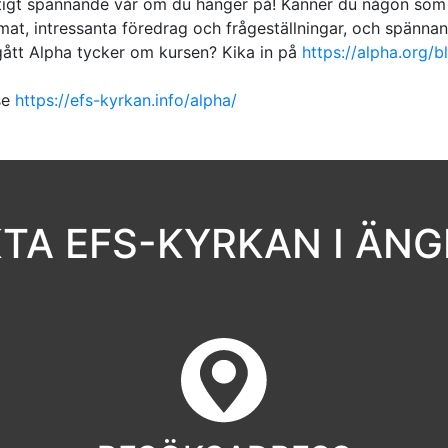
iktigt spännande vår om du hänger på! Känner du någon som 
at, intressanta föredrag och frågeställningar, och spännan
ått Alpha tycker om kursen? Kika in på
https://alpha.org/b
se
https://efs-kyrkan.info/alpha/
TA EFS-KYRKAN I ÄN