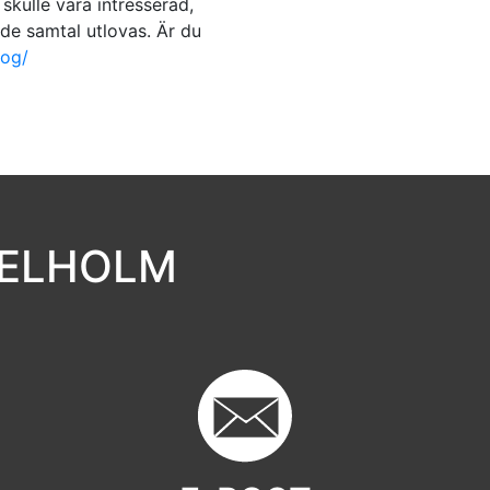
skulle vara intresserad,
de samtal utlovas. Är du
log/
GELHOLM