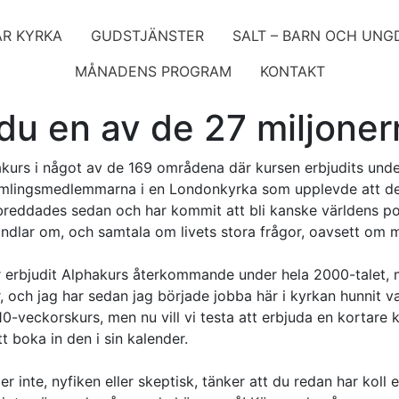
ÅR KYRKA
GUDSTJÄNSTER
SALT – BARN OCH UN
MÅNADENS PROGRAM
KONTAKT
du en av de 27 miljone
kurs i något av de 169 områdena där kursen erbjudits unde
amlingsmedlemmarna i en Londonkyrka som upplevde att de 
 breddades sedan och har kommit att bli kanske världens pop
ndlar om, och samtala om livets stora frågor, oavsett om ma
 erbjudit Alphakurs återkommande under hela 2000-talet,
, och jag har sedan jag började jobba här i kyrkan hunnit v
 10-veckorskurs, men nu vill vi testa att erbjuda en kortare
tt boka in den i sin kalender.
r inte, nyfiken eller skeptisk, tänker att du redan har koll e