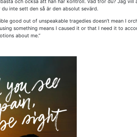
rt bästa och också att han har kontroll. Vad tror du? Jag vill
r du inte sett den så är den absolut sevärd.
ible good out of unspeakable tragedies doesn’t mean I orch
using something means I caused it or that I need it to acc
notions about me.”