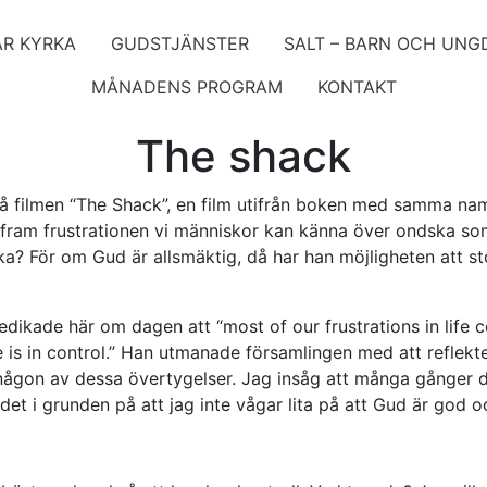
ÅR KYRKA
GUDSTJÄNSTER
SALT – BARN OCH UN
MÅNADENS PROGRAM
KONTAKT
The shack
på filmen “The Shack”, en film utifrån boken med samma nam
lt fram frustrationen vi människor kan känna över ondska s
ka? För om Gud är allsmäktig, då har han möjligheten att 
predikade här om dagen att “most of our frustrations in life
e is in control.” Han utmanade församlingen med att refle
 någon av dessa övertygelser. Jag insåg att många gånger d
 det i grunden på att jag inte vågar lita på att Gud är god oc