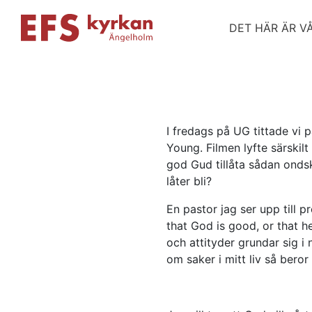
DET HÄR ÄR V
I fredags på UG tittade vi 
Young. Filmen lyfte särski
god Gud tillåta sådan onds
låter bli?
En pastor jag ser upp till 
that God is good, or that h
och attityder grundar sig i
om saker i mitt liv så beror