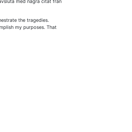
 avsluta med några citat från
estrate the tragedies.
omplish my purposes. That