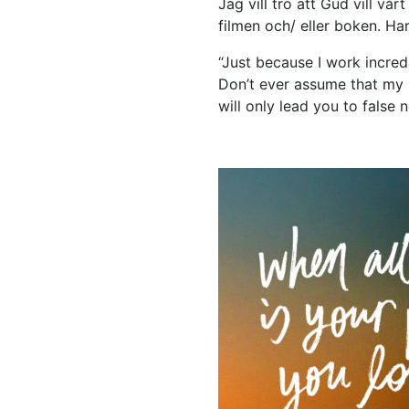
Jag vill tro att Gud vill vå
filmen och/ eller boken. Ha
“Just because I work incred
Don’t ever assume that my 
will only lead you to false 