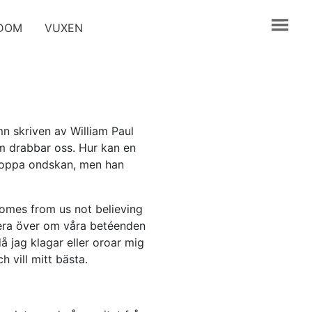
GDOM
VUXEN
n skriven av William Paul
om drabbar oss. Hur kan en
stoppa ondskan, men han
 comes from us not believing
ktera över om våra betéenden
å jag klagar eller oroar mig
h vill mitt bästa.