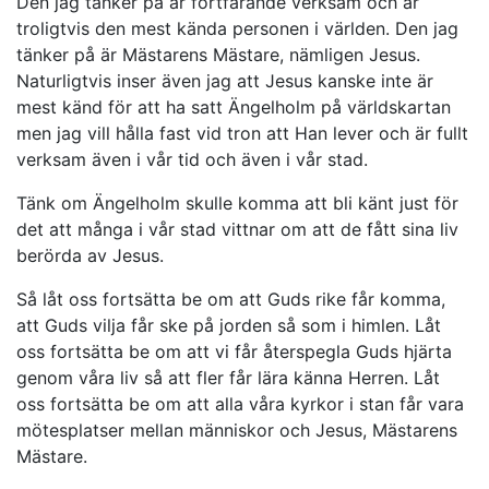
Den jag tänker på är fortfarande verksam och är
troligtvis den mest kända personen i världen. Den jag
tänker på är Mästarens Mästare, nämligen Jesus.
Naturligtvis inser även jag att Jesus kanske inte är
mest känd för att ha satt Ängelholm på världskartan
men jag vill hålla fast vid tron att Han lever och är fullt
verksam även i vår tid och även i vår stad.
Tänk om Ängelholm skulle komma att bli känt just för
det att många i vår stad vittnar om att de fått sina liv
berörda av Jesus.
Så låt oss fortsätta be om att Guds rike får komma,
att Guds vilja får ske på jorden så som i himlen. Låt
oss fortsätta be om att vi får återspegla Guds hjärta
genom våra liv så att fler får lära känna Herren. Låt
oss fortsätta be om att alla våra kyrkor i stan får vara
mötesplatser mellan människor och Jesus, Mästarens
Mästare.