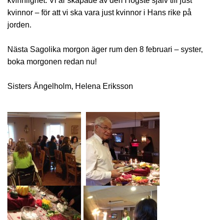
kvinnlighet. Vi är skapade av den Högste själv till just
kvinnor – för att vi ska vara just kvinnor i Hans rike på
jorden.
Nästa Sagolika morgon äger rum den 8 februari – syster,
boka morgonen redan nu!
Sisters Ängelholm, Helena Eriksson