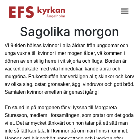
Sagolika morgon
Vi 9-tiden hälsas kvinnor i alla åldrar, från ungdomar och
unga vuxna till kvinnor i mer mogen ålder, välkommen i
dörren av en stilig herre i vit skjorta och fluga. Borden är
vackert dukade med vita linnedukar, kandelabrar och
murgröna. Frukostbuffén har verkligen allt; skinkor och korv
av olika slag, ostar, grönsaker, ägg, vindruvor och gott bröd.
Samtalen kvinnor emellan är genast igång!
En stund in på morgonen får vi lyssna till Margareta
Sturesson, medlem i församlingen, som pratar om det goda
vi:et. Det är mycket tänkvärt och hon talar på ett sätt man
inte så lätt kan tala till kvinnor på om män finns i rummet.
Hennes ord blir oerhört uppskattade och i veckan efter