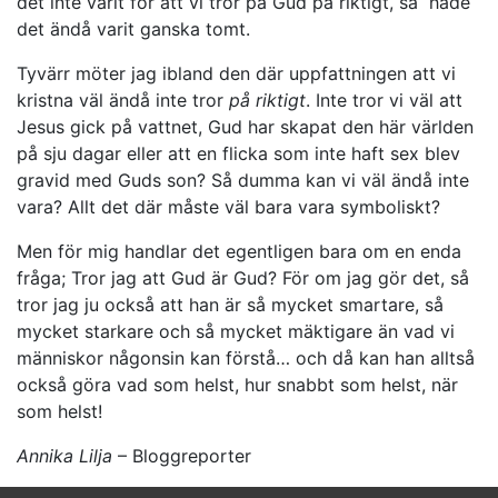
det inte varit för att vi tror på Gud på riktigt, så hade
det ändå varit ganska tomt.
Tyvärr möter jag ibland den där uppfattningen att vi
kristna väl ändå inte tror
på riktigt
. Inte tror vi väl att
Jesus gick på vattnet, Gud har skapat den här världen
på sju dagar eller att en flicka som inte haft sex blev
gravid med Guds son? Så dumma kan vi väl ändå inte
vara? Allt det där måste väl bara vara symboliskt?
Men för mig handlar det egentligen bara om en enda
fråga; Tror jag att Gud är Gud? För om jag gör det, så
tror jag ju också att han är så mycket smartare, så
mycket starkare och så mycket mäktigare än vad vi
människor någonsin kan förstå… och då kan han alltså
också göra vad som helst, hur snabbt som helst, när
som helst!
Annika Lilja
– Bloggreporter