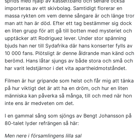
sprids med hjälp av kassettband och senare också
importeras av ett skivbolag. Samtidigt florerar en
massa rykten om vem denne sångare är och länge tror
man att han är död. Efter ett tag bestämmer sig dock
en liten grupp för att gå till botten med mysteriet och
upptäcker att Rodriguez lever. Under stor spänning
bjuds han ner till Sydafrika där hans konserter fylls av
10 000 fans. Plötsligt är denne åldrande man känd och
berömd. Hans låtar sjungs av både stora och små och
har varit ledstjärnor i det vita apartheidmotståndet.
Filmen är hur gripande som helst och får mig att tänka
på hur viktigt det är att ha en dröm, och hur en liten
människa kan påverka så många, till och med när hon
inte ens är medveten om det.
I en gammal sång som sjöngs av Bengt Johansson på
80-talet lyder refrängen så här:
Men nere i församlingens lilla sal